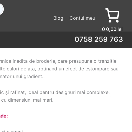
Blog
Contul meu
0
0,00 lei
0758 259 763
hnica inedita de broderie, care presupune o tranzitie
lte culori de ata, obtinand un efect de estompare sau
anator unui gradient.
tic și rafinat, ideal pentru designuri mai complexe,
 cu dimensiuni mai mari.
ade:
 si elegant