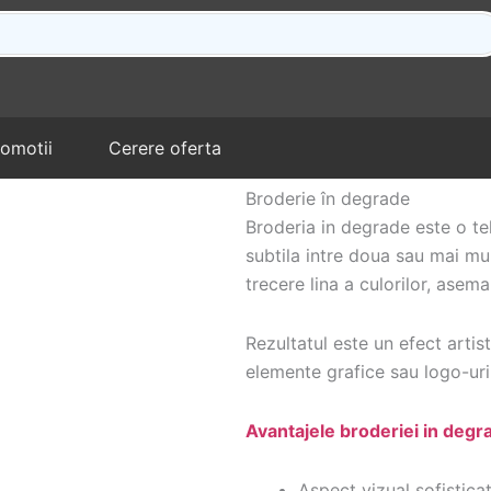
romotii
Cerere oferta
Broderie în degrade
Broderia in degrade este o te
1
1
subtila intre doua sau mai mu
trecere lina a culorilor, asem
Rezultatul este un efect artis
elemente grafice sau logo-uri
Avantajele broderiei in degr
Aspect vizual sofisticat