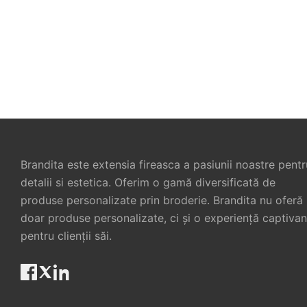
Constructiilor
1
Brandita este extensia fireasca a pasiunii noastre pentr
detalii si estetica. Oferim o gamă diversificată de
produse personalizate prin broderie. Brandita nu oferă
doar produse personalizate, ci și o experiență captivan
pentru clienții săi.
Broderie personalizata
Broderie per
Office si Corporate
pentru oper
produc