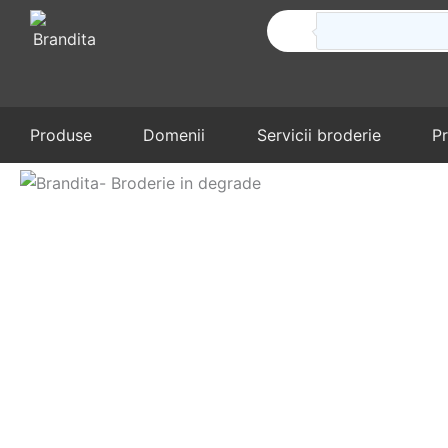
Produse
în
coș
Produse
Domenii
Servicii broderie
P
1