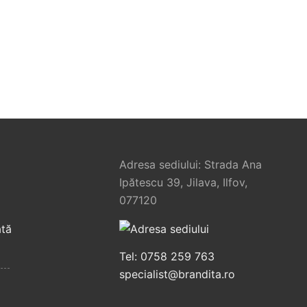
1
Adresa sediului: Strada Ana
Ipătescu 39, Jilava, Ilfov,
077120
tă
roderie personalizata
Broderie personalizata
Tel: 0758 259 763
tru industria sportului
pentru domeniul
specialist@brandita.ro
transporturilor