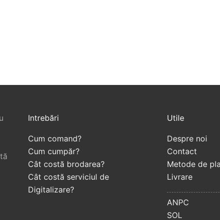
farmaceutic
u
Intrebări
Utile
Cum comand?
Despre noi
Cum cumpăr?
Contact
tă
Cât costă brodarea?
Metode de pla
Cât costă serviciul de
Livrare
sonalizata
Promo si Cadouri
B
atori de
pen
Digitalizare?
tie
ANPC
SOL